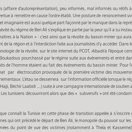
 (affaire d’autoreprésentation), peu informés, mal informés ou rétifs à t
évertue à remettre en cause l’ordre établi. Une posture de renoncement vol
 cet imaginaire est aussi quelque part façonné par le manque dans la repré
gévité du régime de Ben Ali s’explique en partie par la peur qu’il a su i
aîtres à la Nation » : c’est ainsi que la révolte du bassin minier qui au
de la région et à l’interdiction faite aux journalistes d’y accéder. Dans 
nologie de la révolte, sur le site internet du PCOT,
Albadil
à l’époque cens
Boukadous pourchassé par le régime suite aux événements et entré dans l
oits de l’homme étaient au fait des événements du bassin minier. Pour l’é
ssinat par électrocution provoquée de la première victime des mouveme
ementaux. L’étau se desserrera sur l’information officielle lorsque le rég
Hajji, Béchir Laabidi ….) suite à une campagne internationale de soutien a
. Les tunisiens découvriront alors que des « subversifs » ont été conda
ue connaît la Tunisie en cette phase de transition appelée à s’inscrire
nes qui ont précédé le départ de Ben Ali, le monopole du pouvoir sur le
 filmées du point de vue des victimes (notamment à Thela et Kasserine)