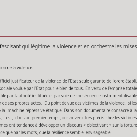
fascisant qui légitime la violence et en orchestre les mises
ion de la violence.
iel justificateur de la violence de l’Etat seule garante de l’ordre établi.
iale voulue par l’Etat pour le bien de tous. En vertu de l’emprise totale
le par l’autorité instituée et par voie de conséquence instrumentalisable
 de ses propres actes. Du point de vue des victimes de la violence, si les
es de la machine répressive étatique. Dans son documentaire consacré à la
, c’est, dans un premier temps, un souvenir très précis chez les victime
times ont tendance à développer un discours « objectivant » sur la torture
t-ce que par les mots, que la résilience semble envisageable.