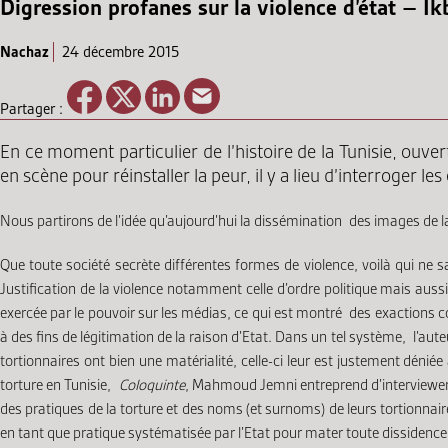
Digression profanes sur la violence d’état – Ikb
Nachaz
24 décembre 2015
Partager :
En ce moment particulier de l’histoire de la Tunisie, ouver
en scène pour réinstaller la peur, il y a lieu d’interroger le
Nous partirons de l’idée qu’aujourd’hui la dissémination des images de la
Que toute société secrète différentes formes de violence, voilà qui ne sau
Justification de la violence notamment celle d’ordre politique mais auss
exercée par le pouvoir sur les médias, ce qui est montré des exactions co
à des fins de légitimation de la raison d’Etat. Dans un tel système, l’au
tortionnaires ont bien une matérialité, celle-ci leur est justement déni
torture en Tunisie,
Coloquinte
, Mahmoud Jemni entreprend d’interviewer d
des pratiques de la torture et des noms (et surnoms) de leurs tortionnaire
en tant que pratique systématisée par l’Etat pour mater toute dissidence. 