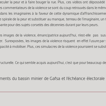
eculer la peur et à faire bouger la rue. Plus, ces vidéos ont dépossédé l
es commentateurs de la violence se sont du coup retrouvés dans le même 
dans les imaginaires à la faveur de cette dynamique d’affranchissement
spirale de la peur et substituer au manque, terreau de l’imaginaire, un t
ibante pour des sujets corsetés des décennies durant par leurs peurs.
es images de la violence, émancipatrice aujourd’hui, n’est-elle pas susc
r. Surexposées, les images de la violence risquent en effet l’usure par s
cité à mobiliser. Plus, ces simulacres de la violence pourraient se substit
 structurelle. Ce qui semble acquis aujourd’hui, c’est que pour beaucoup d
nements du bassin minier de Gafsa et l’échéance élector