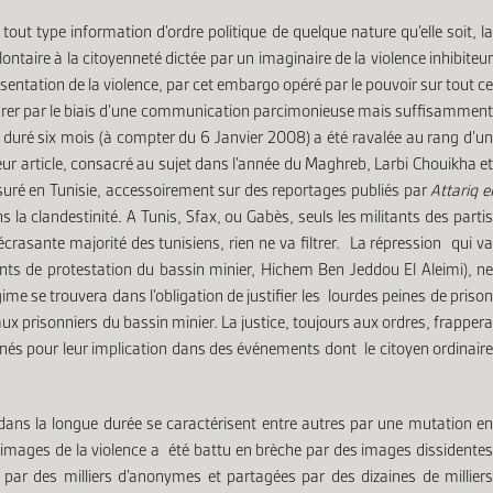
out type information d’ordre politique de quelque nature qu’elle soit, la
ontaire à la citoyenneté dictée par un imaginaire de la violence inhibiteur
sentation de la violence, par cet embargo opéré par le pouvoir sur tout ce
nstaurer par le biais d’une communication parcimonieuse mais suffisamment
ra duré six mois (à compter du 6 Janvier 2008) a été ravalée au rang d’un
leur article, consacré au sujet dans l’année du Maghreb, Larbi Chouikha et
uré en Tunisie, accessoirement sur des reportages publiés par
Attariq e
a clandestinité. A Tunis, Sfax, ou Gabès, seuls les militants des parti
crasante majorité des tunisiens, rien ne va filtrer. La répression qui va
nts de protestation du bassin minier, Hichem Ben Jeddou El Aleimi), ne
ime se trouvera dans l’obligation de justifier les lourdes peines de prison
ux prisonniers du bassin minier. La justice, toujours aux ordres, frappera
mnés pour leur implication dans des événements dont le citoyen ordinaire
 dans la longue durée se caractérisent entre autres par une mutation en
s images de la violence a été battu en brèche par des images dissidentes
 par des milliers d’anonymes et partagées par des dizaines de milliers