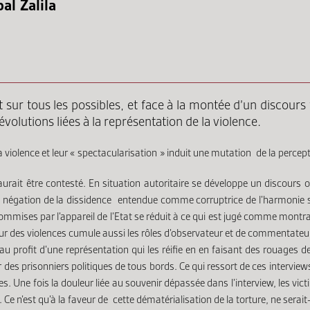
al Zalila
t sur tous les possibles, et face à la montée d’un discours 
s évolutions liées à la représentation de la violence.
 violence et leur « spectacularisation » induit une mutation de la percept
rait être contesté. En situation autoritaire se développe un discours offic
i négation de la dissidence entendue comme corruptrice de l’harmonie soc
mmises par l’appareil de l’Etat se réduit à ce qui est jugé comme montrab
teur des violences cumule aussi les rôles d’observateur et de commentateur
ée au profit d’une représentation qui les réifie en en faisant des rouag
es prisonniers politiques de tous bords. Ce qui ressort de ces interviews
s. Une fois la douleur liée au souvenir dépassée dans l’interview, les vic
Ce n’est qu’à la faveur de cette dématérialisation de la torture, ne serai