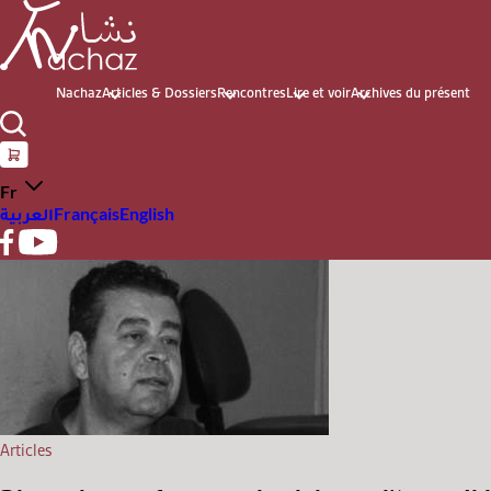
Nachaz
Articles & Dossiers
Rencontres
Lire et voir
Archives du présent
Fr
العربية
Français
English
Articles