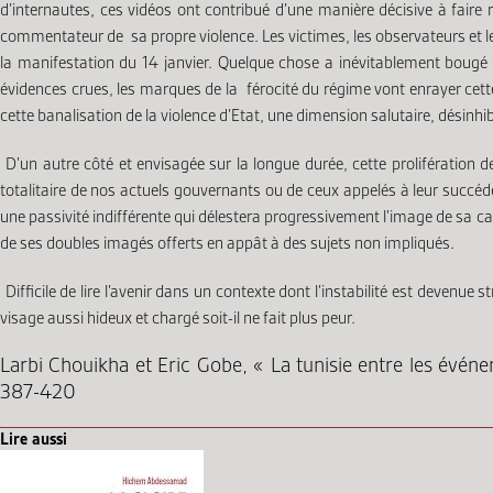
d’internautes, ces vidéos ont contribué d’une manière décisive à faire r
commentateur de sa propre violence. Les victimes, les observateurs et l
la manifestation du 14 janvier. Quelque chose a inévitablement bougé 
évidences crues, les marques de la férocité du régime vont enrayer cette 
cette banalisation de la violence d’Etat, une dimension salutaire, désinh
D’un autre côté et envisagée sur la longue durée, cette prolifération d
totalitaire de nos actuels gouvernants ou de ceux appelés à leur succéde
une passivité indifférente qui délestera progressivement l’image de sa capa
de ses doubles imagés offerts en appât à des sujets non impliqués.
Difficile de lire l’avenir dans un contexte dont l’instabilité est devenue
visage aussi hideux et chargé soit-il ne fait plus peur.
Larbi Chouikha et Eric Gobe, « La tunisie entre les évé
387-420
Lire aussi