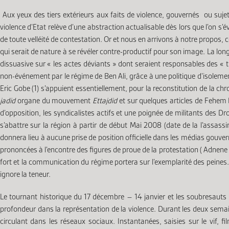
Aux yeux des tiers extérieurs aux faits de violence, gouvernés ou sujets
violence d’Etat relève d’une abstraction actualisable dès lors que l’on s’
de toute velléité de contestation. Or et nous en arrivons à notre propos,
qui serait de nature à se révéler contre-productif pour son image. La lon
dissuasive sur « les actes déviants » dont seraient responsables des « tr
non-événement par le régime de Ben Ali, grâce à une politique d’isolement 
Eric Gobe (1) s’appuient essentiellement, pour la reconstitution de la chro
jadid
organe du mouvement
Ettajdid
et sur quelques articles de Fehem 
d’opposition, les syndicalistes actifs et une poignée de militants des Dr
s’abattre sur la région à partir de début Mai 2008 (date de la l’assa
donnera lieu à aucune prise de position officielle dans les médias gouvern
prononcées à l’encontre des figures de proue de la protestation ( Adnene 
fort et la communication du régime portera sur l’exemplarité des peines
ignore la teneur.
Le tournant historique du 17 décembre – 14 janvier et les soubresauts q
profondeur dans la représentation de la violence. Durant les deux semai
circulant dans les réseaux sociaux. Instantanées, saisies sur le vif,