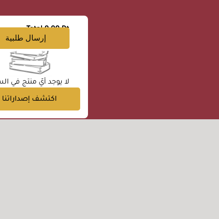
Total
0.00 Dt
إرسال طلبية
لا يوجد أيّ منتج في الس
اكتشف إصداراتنا