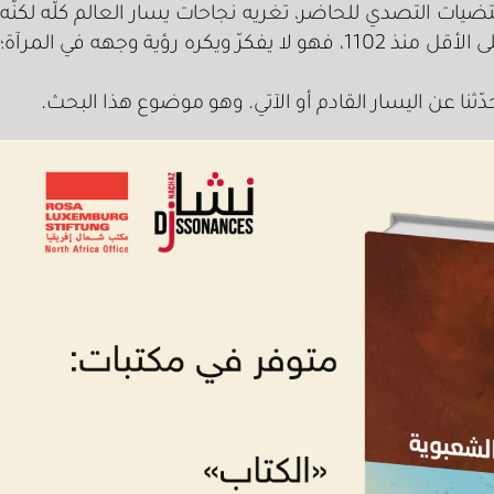
ضيات التصدي للحاضر، تغريه نجاحات يسار العالم كلّه لكنّه
يخشى المغامرة. جيلان من اليسار إذن وجها لوجه: جيل يغنيه الحضور المستمر في سطح الأحداث عن فهم ما يجري على الأقل منذ 1102، فهو لا يفكرّ ويكره رؤية وجهه في المرآة؛
ثنا عن اليسار القادم أو الآتي. وهو موضوع هذا البحث.