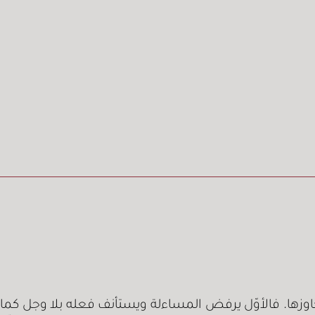
جاوزها. فالأوّل يرفض المساءلة ويستأنف فعله بلا وجل كما