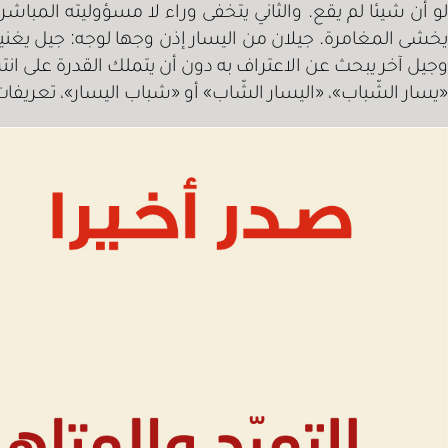
لو أن شيئا لم يقع. والثاني يتخفى وراء لا مسؤوليته المباش
وجيل آخر يبحث عن الاعتراف به دون أن يتملك القدرة على انتز
«يسار الشّباب»، «اليسار الشّاب» أو «شباب اليسار»، تعريفا