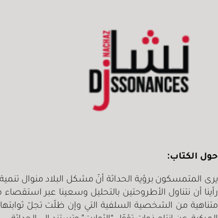
حول الكتاب:
يرى المتمسكون برؤية الحداثة أنّ مشكل البلاد منوال تنمي
رأينا أن نتناول الأطروحتين بالتحليل وسعينا عبر استقصاء
متناهية من الشخصية السلفية التي وإن ظلّت تجلّ ثوابتها ا
المركبة، عن إنتاج ذوات تؤوّل “الثوابت” وتستند إلى الحداثة.