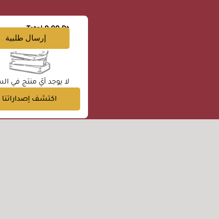
Total
0.00 Dt
إرسال طلبية
لا يوجد أيّ منتج في الس
اكتشف إصداراتنا