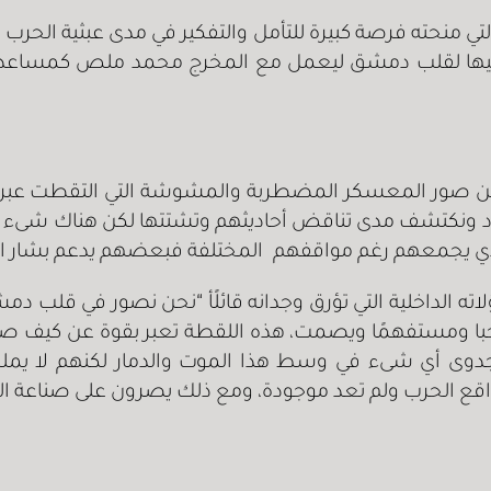
تي منحته فرصة كبيرة للتأمل والتفكير في مدى عبثية الحرب 
ود فيها لقلب دمشق ليعمل مع المخرج محمد ملص كمساعد
 صور المعسكر المضطربة والمشوشة التي التقطت عبر كامير
ونكتشف مدى تناقض أحاديثهم وتشتتها لكن هناك شىء واح
ذي يجمعهم رغم مواقفهم المختلفة فبعضهم يدعم بشار ال
ه الداخلية التي تؤرق وجدانه قائلًأ “نحن نصور في قلب
عجبا ومستفهمًا ويصمت، هذه اللقطة تعبر بقوة عن كيف ص
دوى أي شىء في وسط هذا الموت والدمار لكنهم لا يملكو
ع الحرب ولم تعد موجودة، ومع ذلك يصرون على صناعة السي