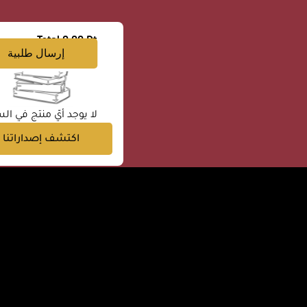
Total
0.00 Dt
إرسال طلبية
لا يوجد أيّ منتج في الس
اكتشف إصداراتنا