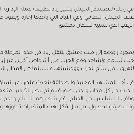
في رحلته لمعسكر الجيش يشير زياد لطبيعة عمله الإدارية ال
عنف الجيش النظامي وفي الأيام التي يأخذها إجازة ويع
الرعب الذي تسببه لسكان دمشق.
بمجرد رجوعه إلى قلب دمشق ينتقل زياد في هذه المرحلة من
حيث نسمع ونشاهد وقع الحرب على أشخاص آخرين غير زياد 
للهروب من سأم الحرب ووحشيتها، والسينما هى المكان ال
في أحد المشاهد المعبرة والصداقة يتحدث ملص عن تساؤلات
الحرب في كل مكان ونحن نصور فيلم ثم ينظر للكاميرا مت
وباقي المشاركين في الفيلم رغم شعورهم بالسأم وعدم ج
والشهرة والحصول على مال فكل هذه المتغيرات تجاوزها واق