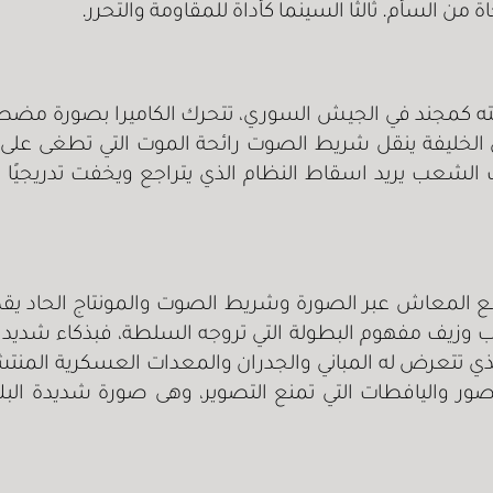
ة من السأم. ثالثا السينما كأداة للمقاومة والتحرر.
صد رحلته كمجند في الجيش السوري، تتحرك الكاميرا بصورة مض
في الخليفة ينقل شريط الصوت رائحة الموت التي تطغى عل
لشعب يريد اسقاط النظام الذي يتراجع ويخفت تدريجيًا ل
 المعاش عبر الصورة وشريط الصوت والمونتاج الحاد يقدم 
وزيف مفهوم البطولة التي تروجه السلطة، فبذكاء شديد تل
ذي تتعرض له المباني والجدران والمعدات العسكرية المنتش
صور واليافطات التي تمنع التصوير، وهى صورة شديدة ال