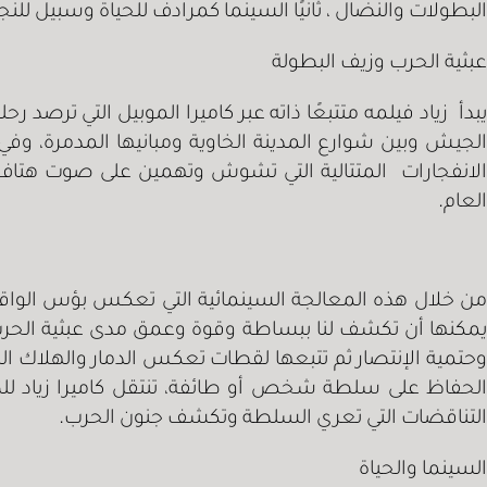
البطولات والنضال ، ثانيًا السينما كمرادف للحياة وسبيل للنجا
عبثية الحرب وزيف البطولة
يبدأ زياد فيلمه متتبعًا ذاته عبر كاميرا الموبيل التي تر
الجيش وبين شوارع المدينة الخاوية ومبانيها المدمرة، و
الانفجارات المتتالية التي تشوش وتهمين على صوت هتاف ا
العام.
من خلال هذه المعالجة السينمائية التي تعكس بؤس الواقع
يمكنها أن تكشف لنا ببساطة وقوة وعمق مدى عبثية الحرب 
وحتمية الإنتصار ثم تتبعها لقطات تعكس الدمار والهلاك ال
الحفاظ على سلطة شخص أو طائفة، تنتقل كاميرا زياد لل
التناقضات التي تعري السلطة وتكشف جنون الحرب.
السينما والحياة