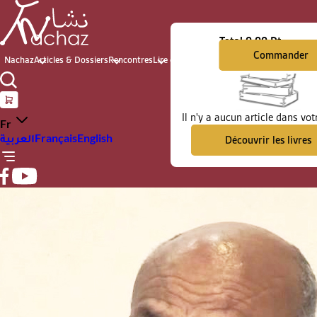
Total
0.00 Dt
Commander
Nachaz
Articles & Dossiers
Rencontres
Lire et voir
Archives du présent
Il n'y a aucun article dans vot
Fr
العربية
Français
English
Découvrir les livres