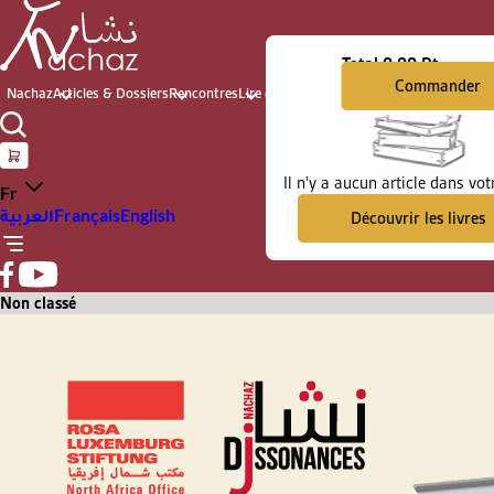
Total
0.00 Dt
Commander
Nachaz
Articles & Dossiers
Rencontres
Lire et voir
Archives du présent
Il n'y a aucun article dans vot
Fr
العربية
Français
English
Découvrir les livres
Non classé