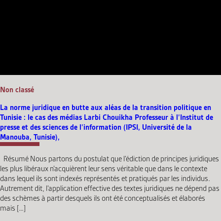
Non classé
La norme juridique en butte aux aléas de la transition politique en
Tunisie : le cas des médias Larbi Chouikha Professeur à l’Institut de
presse et des sciences de l’information (IPSI, Université de la
Manouba, Tunisie),
Résumé Nous partons du postulat que l’édiction de principes juridiques
les plus libéraux n’acquièrent leur sens véritable que dans le contexte
dans lequel ils sont indexés représentés et pratiqués par les individus.
Autrement dit, l’application effective des textes juridiques ne dépend pas
des schèmes à partir desquels ils ont été conceptualisés et élaborés
mais […]