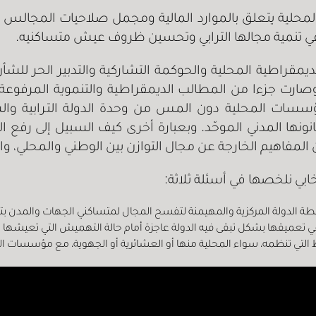
حلية يتعلق بالموارد المالية ومجمل صلاحيات المجالس الم
 في تنمية مجالها الترابي وتحسين ظروف عيش متساكنيه.
الديمقراطية المحلية والحوكمة التشاركية والتدبير الحر ل
وصارت جزءا من المطالب الديمقراطية والتنموية المرفوعة
ؤسسات المحلية دون المس من وحدة الدولة الترابية والسياد
 لقانونها المدني الموحّد. وبعبارة أخرى كيف السبيل إلى 
المفاهيم الخارجة عن مجال التوازن بين الوطني والمحلي، وال
خابي نلخصها في أسئلة ثلاثة:
طة الدولة المركزية والمهيمنة لتفسح المجال لمتساكني الجهات والمدن 
ي تعميقها بشكل تبقى فيه الدولة عاجزة أمام حالة التهميش التي تعيشها ا
تي تنظمه، سواء المحلية منها أو العشائرية أو الجهوية، مع مؤسسات الح