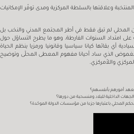
نتخبة وعلاقتها بالسلطة المركزية ومدى توفّر الإمكانيات
لشأن المحلي لم تبق فقط في أطر المجتمع المدني والنخب بل
 على امتداد السنوات الفارطة، وهو ما يطرح التساؤل حول
ية أي بقائها كيانا سياسيا وقانونيا ورمزيا ينظم الحياة
رفع الغموض الذي ساد أحيانا مفهوم المعطى المحلّى وتوضيح
مركزي واللاّمركزي.
بتعهد أمورهم بأنفسهم؟
لجهات الداخلية للبلاد ومنسحبة من دورها؟
كم المحلي باعتبارها جزءا من مؤسسات الدولة الموحّدة؟