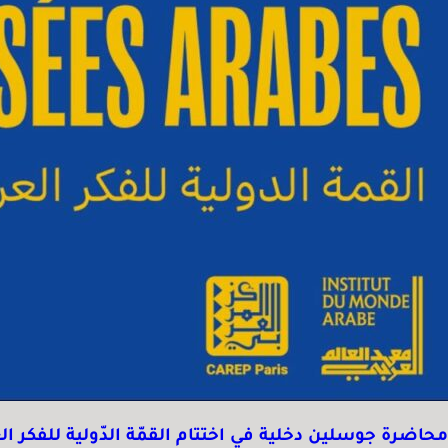
محاضرة جوسلين دخلية في اختتام القمّة الدّولية للفكر ال