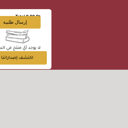
Total
0.00 Dt
إرسال طلبية
لا يوجد أيّ منتج في الس
اكتشف إصداراتنا