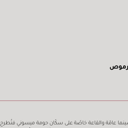
نما عامّة والقاعة خاصّة على سكّان حومة ميسوني فتُطرح