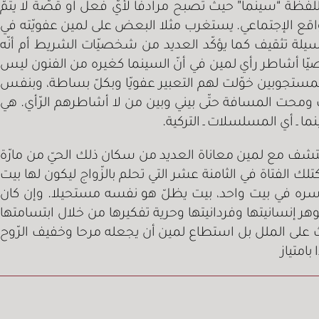
للفظة “سينما” حيث تصبح مرادفا لأيّ فعل أو قصّة لا يتمّ
واقع الإجتماعي. يستغرب مثلا البعض على لمين عفويّته في
وسيلة تثقيف كما يؤكّد العديد من شخصيّات الشريط أم أنّه
صيّا أشاطر رأي لمين في أنّ السينما كغيره من الفنون ليس
المستجوبين خوّلت لهم التعبير عفويّا وبكلّ بساطة، وبنفس
ومحت المسافة حتّى بيني وبين من لا أشاطرهم الرّأي. هي
ينما ـ أي المسلسلات ـ التركية.
تشف مع لمين معاناة العديد من سكان ذلك الحيّ من مارّة
 الفتاة في الثامنة عشر التي تحلم بالزّواج ليكون لها بيت
بأسره في بيت واحد، بيت يظلّ هو نفسه مستحيلا. وإن كان
وهر إنسانيتها وفردانيتها وحرية تفكيرها من خلال ابتسامتها
ث على الملل بل استطاع لمين أن يجعله مرحا وخفيف الرّوح
امتياز