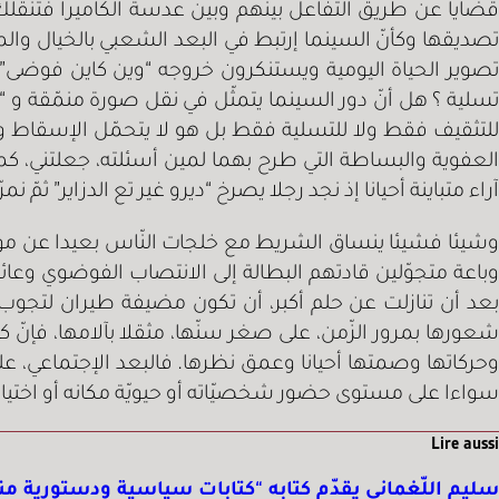
قضايا عن طريق التفاعل بينهم وبين عدسة الكاميرا فتنقلك ا
تصديقها وكأنّ السينما إرتبط في البعد الشعبي بالخيال وا
تصوير الحياة اليومية ويستنكرون خروجه “وين كاين فوضى” مم
تسلية ؟ هل أنّ دور السينما يتمثّل في نقل صورة منمّقة و 
للتثقيف فقط ولا للتسلية فقط بل هو لا يتحمّل الإسقاط وال
العفوية والبساطة التي طرح بهما لمين أسئلته، جعلتني، ك
آراء متباينة أحيانا إذ نجد رجلا يصرخ “ديرو غير تع الدزاير” ثمّ 
وشيئا فشيئا ينساق الشريط مع خلجات النّاس بعيدا عن مو
وباعة متجوّلين قادتهم البطالة إلى الانتصاب الفوضوي وعائ
بعد أن تنازلت عن حلم أكبر، أن تكون مضيفة طيران لتجوب
شعورها بمرور الزّمن، على صغر سنّها، مثقلا بآلامها، فإنّ ك
وحركاتها وصمتها أحيانا وعمق نظرها. فالبعد الإجتماعي، ع
سواءا على مستوى حضور شخصيّاته أو حيويّة مكانه أو اختيار
Lire aussi
سليم اللّغماني يقدّم كتابه “كتابات سياسية ودستورية منذ