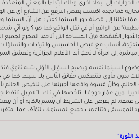
لحوارات إلى أبعاد أخرى وذلك ابتداءا بالمعاني المتعدّدة 
لمجازية كما نجده اكتسب بعض الترفّع عن الشارع أي عن ال
ّا ينقلنا إلى قضيّة دور السينما كفنّ : هل أنّ السينما 
“نظيفة” عن الواقع أم في نقل الواقع كما هو ؟ ولو أنّي شخ
أدوار المُنمّطة فإنّ المساحة التي أتاحها المخرج لجميع 
متفرّجة، أنساب مع فيض الأحاسيس والتردّدات والتساؤلات 
نمرّ مباشرة إلى امرأة لا تحبّ أبدا الأفلام الجزائرية وتعشق الس
ضوع السينما نفسه ويصبح السؤال الأوّلي شبه ثانويّ فنك
لات بدون مأوى فتنعكس حقائق النّاس بلا سينما كما هي كتلك
 العالم، وكأنّ قسوة واقعها أجبرتها على تلخيص العالم 
اميرا لمين عمّار خوجة لا تلخّصها في تلك الآلام بل تلتقط ج
لى عمقه، لم يفرض على الشريط أن يتّسم بالكآبة أو أن يبع
ه للموسيقى فتناغمت جميع المستويات لتؤلّف عملا متفرّدا ب
 الثورة”