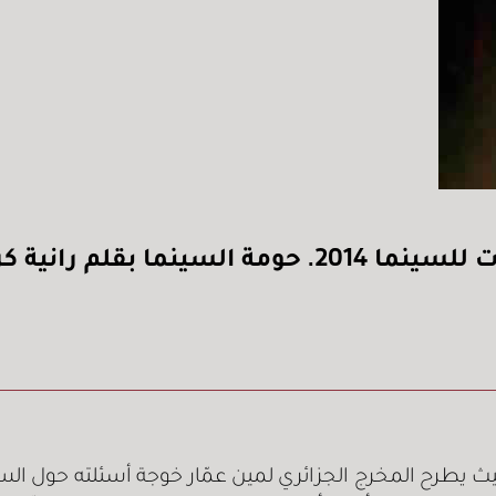
 بقلم رانية كرموص
 يطرح المخرج الجزائري لمين عمّار خوجة أسئلته حول السي