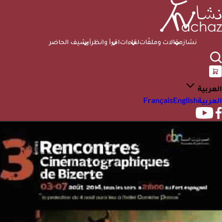
نشاز
مقالات وملفّات
لقاءات
اقرأ وانظر
أرشيف الحاضر
العربية
العربية
English
Français