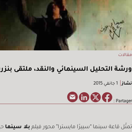
مقالات
ورشة التحليل السينمائي والنقد، ملتقى بنزرت للسينما 2014. حومة السينما
نشاز
1 جانفي 2015
Partager :
مثّل قاعة سينما “سييرّا مايسترا” محور فيلم
بلا سينما
حيث