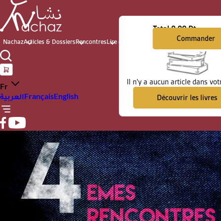
Total
0.00 Dt
Commander
Nachaz
Articles & Dossiers
Rencontres
Lire et voir
Archives du présent
Il n'y a aucun article dans vot
Fr
العربية
Français
English
Découvrir les livres