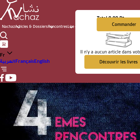
Total
0.00 Dt
Commander
Nachaz
Articles & Dossiers
Rencontres
Lire et voir
Archives du présent
Il n'y a aucun article dans vot
Fr
العربية
Français
English
Découvrir les livres