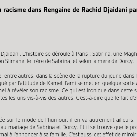
n du racisme dans Rengaine de Rachid Djaidani
Djaïdani. L’histoire se déroule à Paris : Sabrina, une Ma
n Slimane, le frère de Sabrina, et selon la mère de Dorcy.
, entre autres, dans la scène de la rupture du jeûne dans l
é par l’attitude de Kamel, l’ami se met en quelque sorte à
amel à révéler son racisme. Ce qui est ironique dans cett
les uns vis-à-vis des autres. C’est-à-dire que le fait d’
itée sur le mode de l’humour, il en va autrement ailleu
u mariage de Sabrina et Dorcy. Et il se trouve que le proj
l à l’annoncer à sa famille. C’est aussi cet effet de miroir q