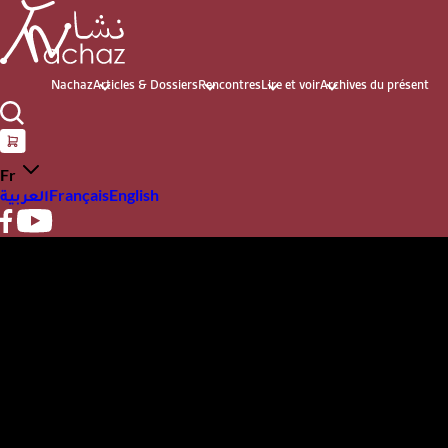
Nachaz
Articles & Dossiers
Rencontres
Lire et voir
Archives du présent
Fr
العربية
Français
English