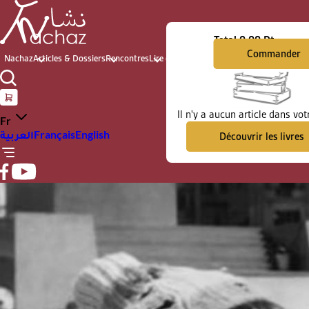
Total
0.00 Dt
Commander
Nachaz
Articles & Dossiers
Rencontres
Lire et voir
Archives du présent
Il n'y a aucun article dans vot
Fr
العربية
Français
English
Découvrir les livres