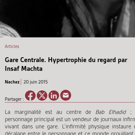
Articles
Gare Centrale. Hypertrophie du regard par
Insaf Machta
Nachaz
20 juin 2015
Partager :
La marginalité est au centre de
Bab Elhadid
;
personnage principal est un vendeur de journaux infir
vivant dans une gare. L’infirmité physique instaure 
décalage entre le personnage et ce monde grouillant 