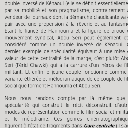
double inversé de Kénaoui (elle se définit essentiellem
par sa mobilité et son pragmatisme, contrairement 
vendeur de journaux dont la démarche claudicante va 
pair avec une propension à la rêverie et au fantasme
Etant le fiancé de Hannouma et la figure de proue 
mouvement syndical, Abou Seri peut également êt
considéré comme un double inversé de Kénaoui. 
dernier exemple de spécularité équivaut à une mise 
valeur de cette centralité de la marge, c’est plutôt A
Seri (Férid Chawki) qui a la carrure d’un héros de fi
militant. Et enfin le jeune couple fonctionne comme 
variante éthérée et mélodramatique de ce couple de fi
social que forment Hannouma et Abou Seri.
Nous nous rendons compte par là même que 
spécularité qui construit le récit déconstruit d’autr
modes de représentation comme le film social et milita
et le mélodrame. Ces genres cinématographiqu
figurent à l’état de fragments dans
Gare centrale
(il s’a