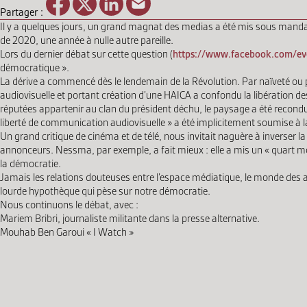
Partager :
Il y a quelques jours, un grand magnat des medias a été mis sous mandat d
de 2020, une année à nulle autre pareille.
Lors du dernier débat sur cette question (
https://www.facebook.com/e
démocratique ».
La dérive a commencé dès le lendemain de la Révolution. Par naïveté ou pa
audiovisuelle et portant création d’une HAICA a confondu la libération de
réputées appartenir au clan du président déchu, le paysage a été recondu
liberté de communication audiovisuelle » a été implicitement soumise à 
Un grand critique de cinéma et de télé, nous invitait naguère à inverser la 
annonceurs. Nessma, par exemple, a fait mieux : elle a mis un « quart mo
la démocratie.
Jamais les relations douteuses entre l’espace médiatique, le monde des af
lourde hypothèque qui pèse sur notre démocratie.
Nous continuons le débat, avec :
Mariem Bribri, journaliste militante dans la presse alternative.
Mouhab Ben Garoui « I Watch »