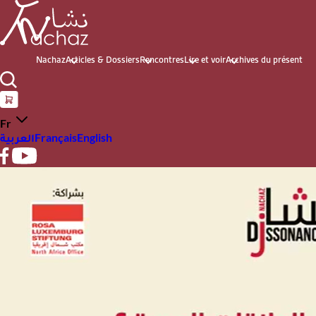
Nachaz
Articles & Dossiers
Rencontres
Lire et voir
Archives du présent
Fr
العربية
Français
English