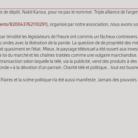
e dépôt, Nabil Karoui, pour ne pas le nommer. Triple alliance de l’argent
vents/820043762110291
), organisé par notre association, nous avons so
r timidité les législateurs de l’heure ont commis un fâcheux contresens. 
s ondes avec la libération de la parole. La question de de propriété des 
it quasiment en l’état. Mieux, le paysage télévisuel a été ouvert aux in
la loi du marché et les chaînes traitées comme une vulgaire marchandise.
transaction selon laquelle la télé, via la publicité, vend des produits à des
nde » à la dévotion d’un parrain. Charité télé et politique… tout est bu
faires et la scène politique n’a été aussi manifeste. Jamais des pouvoirs 