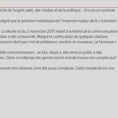
 (et de l’argent sale), des médias et de la politique… Encore un symbole
uligné que la question médiatique est l’impensé majeur de la « transition
Le décret-loi du 2 novembre 2011 relatif à la liberté de la communication
médias a été contournée. Malgré la confiscation de quelques stations
vestisseurs dont pas mal de prédateurs anciens et nouveaux. La fameuse «
 télé-consommateurs : en fait, disait-il, elle vend un public à des
siness. Dans ce mélange des genres tout le monde trouve son compte sauf
censés être distants n’ont été aussi complices. Cette complicité est une