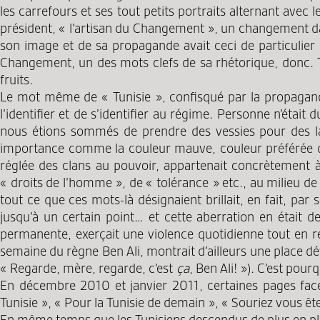
les carrefours et ses tout petits portraits alternant avec 
président, « l’artisan du Changement », un changement dans
son image et de sa propagande avait ceci de particulier qu
Changement, un des mots clefs de sa rhétorique, donc. Tou
fruits.
Le mot même de « Tunisie », confisqué par la propagand
l’identifier et de s’identifier au régime. Personne n’étai
nous étions sommés de prendre des vessies pour des lan
importance comme la couleur mauve, couleur préférée de 
réglée des clans au pouvoir, appartenait concrètement à 
« droits de l’homme », de « tolérance » etc., au milieu de
tout ce que ces mots-là désignaient brillait, en fait, pa
jusqu’à un certain point… et cette aberration en était
permanente, exerçait une violence quotidienne tout en re
semaine du règne Ben Ali, montrait d’ailleurs une place 
« Regarde, mère, regarde, c’est
ça
, Ben Ali! »). C’est pou
En décembre 2010 et janvier 2011, certaines pages fac
Tunisie », « Pour la Tunisie de demain », « Souriez vous êt
En même temps que les Tunisiens descendus de plus en plus