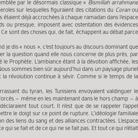
semblée par le désormais classique «
Bismillah arrahman
roles sur lesquelles figuraient des citations du
Coran
o
ions étaient déjà accrochées à chaque ramadan dans l’espac
rds ou presque, imposent avec ostentation des évidences
. Ce sont des choses qui, de fait, échappent au débat parce
d je dis « nous », c’est toujours au discours dominant que
er la question quand elle nous concerne de plus près, par
le Prophète. L’ambiance étant à la dévotion affichée, les
. Nous sommes bien sûr aujourd’hui dans un paysage pluriel
t la révolution continue à sévir. Comme si le temps de la
arrassant du tyran, les Tunisiens envoyaient valdinguer le
vait forcés – même en les maintenant dans le hors champ – à
déclaraient tout court. Il n’est que de se rappeler l’appel
tre le doigt sur ce point de rupture. L’idéologie familiale
ion des liens du sang et des alliances contractées. L’espace
ui se fait et de ce qui ne se fait pas. Et tout ce qui n’était