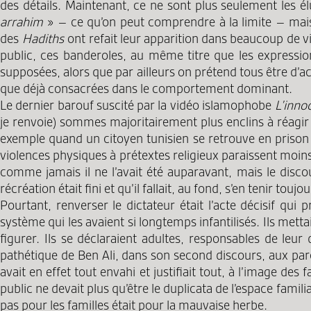
des détails. Maintenant, ce ne sont plus seulement les é
arrahim
» – ce qu’on peut comprendre à la limite – mais 
des
Hadiths
ont refait leur apparition dans beaucoup de vi
public, ces banderoles, au même titre que les expressio
supposées, alors que par ailleurs on prétend tous être d’a
que déjà consacrées dans le comportement dominant.
Le dernier barouf suscité par la vidéo islamophobe
L’inn
je renvoie) sommes majoritairement plus enclins à réagir 
exemple quand un citoyen tunisien se retrouve en prison e
violences physiques à prétextes religieux paraissent moin
comme jamais il ne l’avait été auparavant, mais le discou
récréation était fini et qu’il fallait, au fond, s’en tenir 
Pourtant, renverser le dictateur était l’acte décisif qui
système qui les avaient si longtemps infantilisés. Ils met
figurer. Ils se déclaraient adultes, responsables de leur 
pathétique de Ben Ali, dans son second discours, aux paren
avait en effet tout envahi et justifiait tout, à l’image de
public ne devait plus qu’être le duplicata de l’espace familia
pas pour les familles était pour la mauvaise herbe.