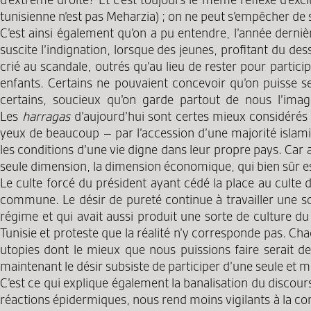
tunisienne n’est pas Meharzia) ; on ne peut s’empêcher de
C’est ainsi également qu’on a pu entendre, l’année derni
suscite l’indignation, lorsque des jeunes, profitant du de
crié au scandale, outrés qu’au lieu de rester pour particip
enfants. Certains ne pouvaient concevoir qu’on puisse se 
certains, soucieux qu’on garde partout de nous l’image
Les
harragas
d’aujourd’hui sont certes mieux considérés e
yeux de beaucoup – par l’accession d’une majorité islamis
les conditions d’une vie digne dans leur propre pays. Car 
seule dimension, la dimension économique, qui bien sûr est 
Le culte forcé du président ayant cédé la place au culte d
commune. Le désir de pureté continue à travailler une s
régime et qui avait aussi produit une sorte de culture du 
Tunisie et proteste que la réalité n’y corresponde pas. Cha
utopies dont le mieux que nous puissions faire serait d
maintenant le désir subsiste de participer d’une seule e
C’est ce qui explique également la banalisation du discour
réactions épidermiques, nous rend moins vigilants à la c