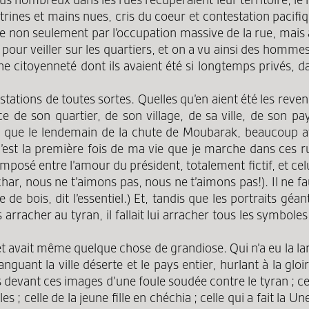
nes et mains nues, cris du coeur et contestation pacifique
on seulement par l’occupation massive de la rue, mais aus
t pour veiller sur les quartiers, et on a vu ainsi des homm
ne citoyenneté dont ils avaient été si longtemps privés, d
stations de toutes sortes. Quelles qu’en aient été les reve
ce de son quartier, de son village, de sa ville, de son 
é que le lendemain de la chute de Moubarak, beaucoup 
C’est la première fois de ma vie que je marche dans ces r
mposé entre l’amour du président, totalement fictif, et celu
char, nous ne t’aimons pas, nous ne t’aimons pas!). Il ne 
 de bois, dit l’essentiel.) Et, tandis que les portraits géa
arracher au tyran, il fallait lui arracher tous les symbole
t avait même quelque chose de grandiose. Qui n’a eu la larm
guant la ville déserte et le pays entier, hurlant à la glo
 devant ces images d’une foule soudée contre le tyran ; cell
 celle de la jeune fille en chéchia ; celle qui a fait la U