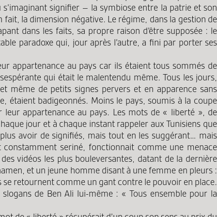
u s’imaginant signifier – la symbiose entre la patrie et son
 fait, la dimension négative. Le régime, dans la gestion de
apant dans les faits, sa propre raison d’être supposée : le
e paradoxe qui, jour après l’autre, a fini par porter ses
eur appartenance au pays car ils étaient tous sommés de
 désespérante qui était le malentendu même. Tous les jours,
 et même de petits signes pervers et en apparence sans
, étaient badigeonnés. Moins le pays, soumis à la coupe
r leur appartenance au pays. Les mots de « liberté », de
chaque jour et à chaque instant rappeler aux Tunisiens que
 plus avoir de signifiés, mais tout en les suggérant… mais
hé et constamment seriné, fonctionnait comme une menace
es vidéos les plus bouleversantes, datant de la dernière
adhamen, et un jeune homme disant à une femme en pleurs :
u’ils se retournent comme un gant contre le pouvoir en place.
 slogans de Ben Ali lui-même : « Tous ensemble pour la
ot de « liberté » récupérait d’un coup son sens au prix du