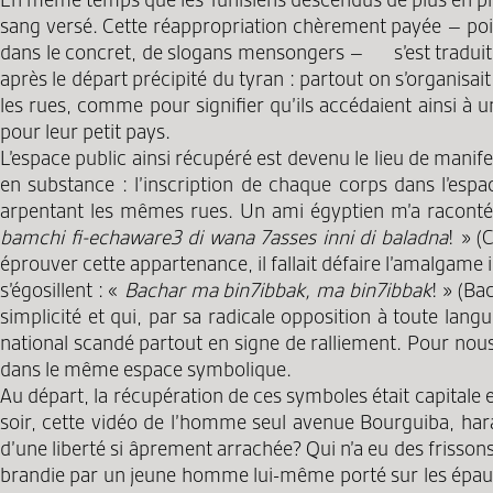
sang versé. Cette réappropriation chèrement payée – poitri
dans le concret, de slogans mensongers – s’est traduite n
après le départ précipité du tyran : partout on s’organisai
les rues, comme pour signifier qu’ils accédaient ainsi à u
pour leur petit pays.
L’espace public ainsi récupéré est devenu le lieu de manife
en substance : l’inscription de chaque corps dans l’espa
arpentant les mêmes rues. Un ami égyptien m’a racont
bamchi fi-echaware3 di wana 7asses inni di baladna
! » (
éprouver cette appartenance, il fallait défaire l’amalgame i
s’égosillent : «
Bachar ma bin7ibbak, ma bin7ibbak
! » (Ba
simplicité et qui, par sa radicale opposition à toute langue
national scandé partout en signe de ralliement. Pour nous 
dans le même espace symbolique.
Au départ, la récupération de ces symboles était capitale e
soir, cette vidéo de l’homme seul avenue Bourguiba, haran
d’une liberté si âprement arrachée? Qui n’a eu des frissons
brandie par un jeune homme lui-même porté sur les épaules ;