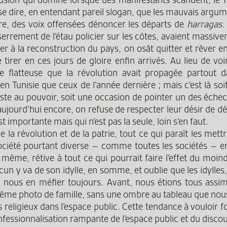
 se dire, en entendant pareil slogan, que les mauvais argu
ère, des voix offensées dénoncer les départs de
harragas
.
sserrement de l’étau policier sur les côtes, avaient massiv
er à la reconstruction du pays, on osât quitter et rêver en
tirer en ces jours de gloire enfin arrivés. Au lieu de vo
 flatteuse que la révolution avait propagée partout da
n Tunisie que ceux de l’année dernière ; mais c’est là soi
te au pouvoir, soit une occasion de pointer un des échecs
aujourd’hui encore, on refuse de respecter leur désir de d
importante mais qui n’est pas la seule, loin s’en faut.
e la révolution et de la patrie, tout ce qui paraît les me
ociété pourtant diverse – comme toutes les sociétés – en
même, rétive à tout ce qui pourrait faire l’effet du moind
cun y va de son idylle, en somme, et oublie que les idylles
e nous en méfier toujours. Avant, nous étions tous assim
t même photo de famille, sans une ombre au tableau que n
s religieux dans l’espace public. Cette tendance à vouloir 
onfessionnalisation rampante de l’espace public et du dis