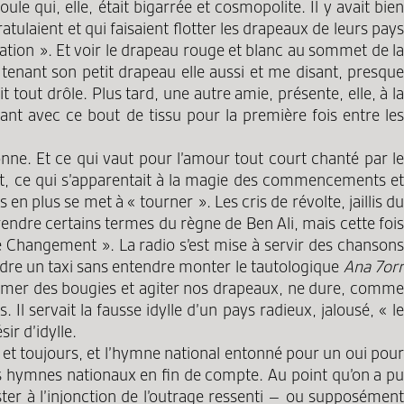
le qui, elle, était bigarrée et cosmopolite. Il y avait bien
ulaient et qui faisaient flotter les drapeaux de leurs pays
 nation ». Et voir le drapeau rouge et blanc au sommet de la
 tenant son petit drapeau elle aussi et me disant, presque
t tout drôle. Plus tard, une autre amie, présente, elle, à la
ant avec ce bout de tissu pour la première fois entre les
rsonne. Et ce qui vaut pour l’amour tout court chanté par le
nt, ce qui s’apparentait à la magie des commencements et
en plus se met à « tourner ». Les cris de révolte, jaillis du
ndre certains termes du règne de Ben Ali, mais cette fois
e Changement ». La radio s’est mise à servir des chanson
endre un taxi sans entendre monter le tautologique
Ana 7or
 allumer des bougies et agiter nos drapeaux, ne dure, comm
 Il servait la fausse idylle d’un pays radieux, jalousé, « le
ir d’idylle.
 et toujours, et l’hymne national entonné pour un oui pour
les hymnes nationaux en fin de compte. Au point qu’on a pu
ter à l’injonction de l’outrage ressenti – ou supposément