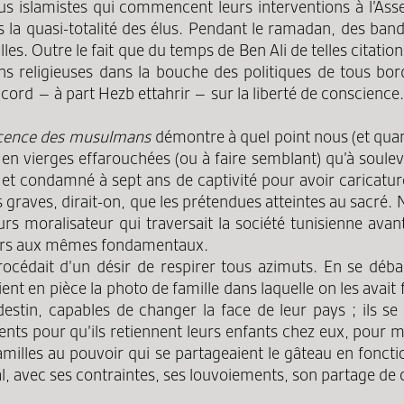
lus islamistes qui commencent leurs interventions à l’As
la quasi-totalité des élus. Pendant le ramadan, des bande
lles. Outre le fait que du temps de Ben Ali de telles citat
ns religieuses dans la bouche des politiques de tous bo
ccord – à part Hezb ettahrir – sur la liberté de conscience
ocence des musulmans
démontre à quel point nous (et quan
en vierges effarouchées (ou à faire semblant) qu’à soulev
t condamné à sept ans de captivité pour avoir caricaturé 
s graves, dirait-on, que les prétendues atteintes au sacré
rs moralisateur qui traversait la société tunisienne avan
toujours aux mêmes fondamentaux.
 procédait d’un désir de respirer tous azimuts. En se déb
taient en pièce la photo de famille dans laquelle on les a
destin, capables de changer la face de leur pays ; ils se 
ts pour qu’ils retiennent leurs enfants chez eux, pour met
s familles au pouvoir qui se partageaient le gâteau en fonct
l, avec ses contraintes, ses louvoiements, son partage de ce q