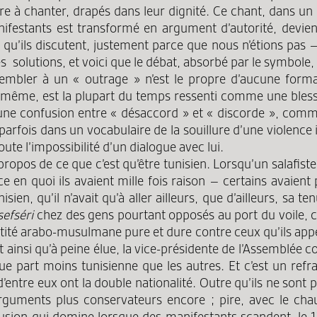
à chanter, drapés dans leur dignité. Ce chant, dans un p
anifestants est transformé en argument d’autorité, devi
 qu’ils discutent, justement parce que nous n’étions pas
solutions, et voici que le débat, absorbé par le symbole, 
sembler à un « outrage » n’est le propre d’aucune format
tie même, est la plupart du temps ressenti comme une b
une confusion entre « désaccord » et « discorde », comme 
 parfois dans un vocabulaire de la souillure d’une violen
oute l’impossibilité d’un dialogue avec lui.
 propos de ce que c’est qu’être tunisien. Lorsqu’un salafiste
e en quoi ils avaient mille fois raison – certains avaient
en, qu’il n’avait qu’à aller ailleurs, que d’ailleurs, sa t
sefséri
chez des gens pourtant opposés au port du voile, c
dentité arabo-musulmane pure et dure contre ceux qu’ils appe
ainsi qu’à peine élue, la vice-présidente de l’Assemblée con
e part moins tunisienne que les autres. Et c’est un ref
entre eux ont la double nationalité. Outre qu’ils ne sont 
guments plus conservateurs encore ; pire, avec le chau
clusion qui domine lorsque des manifestants scandent, le 