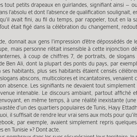
les tout petits drapeaux en guirlandes, signifiant ainsi – o
 l’absolu et dont l’absence de qualification soulignait, en
’il avait fini, au fil du temps, par rappeler, tout en la s
t était figé dans la célébration du changement, redoutabl
e, donnait aux gens l’impression d’être dépossédés de l
t dupe, mais personne n’était insensible à cette injonction
ternes, à coup de chiffres 7, de portraits, de slogans
Ben Ali, dont la plupart des ponts du pays, par exemple
ses habitants, plus ses habitants étaient censés célébre
 slogans abscons, multicolores et incantatoires, venaient 
r son absence. Les signifiants ne devaient tout simplement
 devenue intenable. Le discours ambiant, partout affic
nvoyant, en même temps, à une réalité inexistante (une d
dévastée d’un des quartiers populaires de Tunis, Hayy Ett
rquoi, il suffisait de rendre leur vrai sens aux mots pour q
ebook, par exemple, avaient simplement repris quelques
es en Tunisie »? Dont acte.
 nombreux dans les rues récupéraient leur territoire, le m