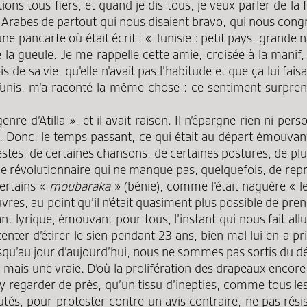
s tous fiers, et quand je dis tous, je veux parler de la fou
rabes de partout qui nous disaient bravo, qui nous congrat
une pancarte où était écrit : « Tunisie : petit pays, grande
 la gueule. Je me rappelle cette amie, croisée à la manif,
e sa vie, qu’elle n’avait pas l’habitude et que ça lui faisai
 Tunis, m’a raconté la même chose : ce sentiment surpren
nre d’Atilla », et il avait raison. Il n’épargne rien ni pe
e. Donc, le temps passant, ce qui était au départ émouva
stes, de certaines chansons, de certaines postures, de plus 
 révolutionnaire qui ne manque pas, quelquefois, de repre
certains «
moubaraka
» (bénie), comme l’était naguère « l
uvres, au point qu’il n’était quasiment plus possible de pr
nstant lyrique, émouvant pour tous, l’instant qui nous fait
nter d’étirer le sien pendant 23 ans, bien mal lui en a pris.
squ’au jour d’aujourd’hui, nous ne sommes pas sortis du dés
 mais une vraie. D’où la prolifération des drapeaux encore
 à y regarder de près, qu’un tissu d’inepties, comme tous 
és, pour protester contre un avis contraire, ne pas résis