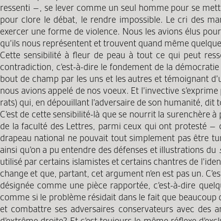
ressenti –, se lever comme un seul homme pour se mettre 
pour clore le débat, le rendre impossible. Le cri des m
exercer une forme de violence. Nous les avions élus pour
qu’ils nous représentent et trouvent quand même quelques 
Cette sensibilité à fleur de peau à tout ce qui peut res
contradiction, c’est-à-dire le fondement de la démocra
bout de champ par les uns et les autres et témoignant d’
nous avions appelé de nos voeux. Et l’invective s’exprime
rats) qui, en dépouillant l’adversaire de son humanité, dit t
C’est de cette sensibilité-là que se nourrit la surenchère à
de la faculté des Lettres, parmi ceux qui ont protesté – c
drapeau national ne pouvait tout simplement pas être tunisi
ainsi qu’on a pu entendre des défenses et illustrations du
utilisé par certains islamistes et certains chantres de l’i
change et que, partant, cet argument n’en est pas un. C’est 
désignée comme une pièce rapportée, c’est-à-dire quelqu
comme si le problème résidait dans le fait que beaucoup d’
et combattre ses adversaires conservateurs avec des ar
d’extrême droite? Et c’est toujours le même réflexe d’ex