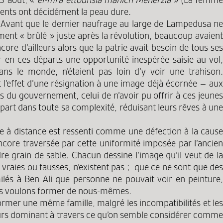
ments ont décidément la peau dure.
 Avant que le dernier naufrage au large de Lampedusa n
ement « brûlé » juste après la révolution, beaucoup avaient
core d’ailleurs alors que la patrie avait besoin de tous ses
ir en ces départs une opportunité inespérée saisie au vol,
ns le monde, n’étaient pas loin d’y voir une trahison.
t l’effet d’une résignation à une image déjà écornée – au
 du gouvernement, celui de n’avoir pu offrir à ces jeunes
épart dans toute sa complexité, réduisant leurs rêves à une
ttre à distance est ressenti comme une défection à la cause
core traversée par cette uniformité imposée par l’ancien
re grain de sable. Chacun dessine l’image qu’il veut de la
, vraies ou fausses, n’existent pas ; que ce ne sont que des
ilés à Ben Ali que personne ne pouvait voir en peinture,
ous voulons former de nous-mêmes.
former une même famille, malgré les incompatibilités et les
cours dominant à travers ce qu’on semble considérer comme