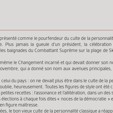
t présenté comme le pourfendeur du culte de la personnalité
. Plus jamais la gueule d’un président, la célébration 
bles baignades du Combattant Suprême sur la plage de Skan
et même le Changement incarné et qui devait donner son no
ovembre, qui a donné son nom aux avenues principales, et a
 celui du pays : on ne devait plus être dans le culte de la 
n oublie, heureusement. Toutes les figures de style ont été 
petites recettes : l’assonance et l’allitération, dans un de
s élections à chaque fois dites « noces de la démocratie » et
en figure maîtresse.
quées, le bon vieux culte de la personnalité classique a réa