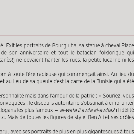
. Exit les portraits de Bourguiba, sa statue à cheval Place
de son anniversaire et tout le bataclan folklorique qui
ès!) ne devaient hanter les rues, la petite lucarne ni les
m à toute l’ère radieuse qui commençait ainsi. Au lieu du
u lieu de sa gueule c’est la carte de la Tunisie qui a été
personnalité mais dans l’amour de la patrie : « Souriez, vous
convoquées ; le discours autoritaire s’obstinait à emprunter
s slogans les plus fameux –
al-wafa li awfa al-awfia2
(Fidélit
c. Mais de toutes les figures de style, Ben Ali et ses drôles
pparu, avec ses portraits de plus en plus gigantesques à tous