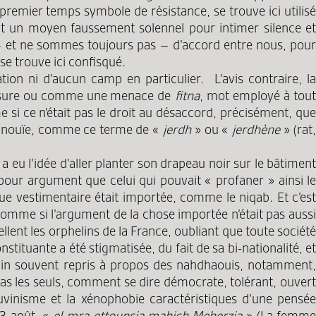
remier temps symbole de résistance, se trouve ici utilisé
ent un moyen faussement solennel pour intimer silence et
 – et ne sommes toujours pas – d’accord entre nous, pour
se trouve ici confisqué.
ion ni d’aucun camp en particulier. L’avis contraire, la
lessure ou comme une menace de
fitna
, mot employé à tou
si ce n’était pas le droit au désaccord, précisément, que
ce inouïe, comme ce terme de «
jerdh
» ou «
jerdhène
» (rat
 a eu l’idée d’aller planter son drapeau noir sur le bâtiment
 pour argument que celui qui pouvait « profaner » ainsi le
enue vestimentaire était importée, comme le niqab. Et c’est
omme si l’argument de la chose importée n’était pas auss
llent les orphelins de la France, oubliant que toute société
stituante a été stigmatisée, du fait de sa bi-nationalité, et
rain souvent repris à propos des nahdhaouis, notamment,
pas les seuls, comment se dire démocrate, tolérant, ouvert
vinisme et la xénophobie caractéristiques d’une pensée
13 août, «
el-mra ettounsia mahich Meherzia
» (La femm