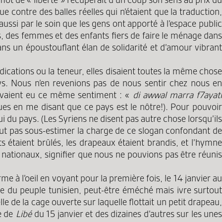
 contre des balles réelles qui n’étaient que la traduction,
si par le soin que les gens ont apporté à l’espace public
es, des femmes et des enfants fiers de faire le ménage dans
ans un époustouflant élan de solidarité et d’amour vibrant
ndications ou la teneur, elles disaient toutes la même chose
pays. Nous n’en revenions pas de nous sentir chez nous en
avaient eu ce même sentiment : «
di awwal marra f7ayat
ues en me disant que ce pays est le nôtre!). Pour pouvoir
i du pays. (Les Syriens ne disent pas autre chose lorsqu’ils
faut pas sous-estimer la charge de ce slogan confondant d
nts étaient brûlés, les drapeaux étaient brandis, et l’hymne
s nationaux, signifier que nous ne pouvions pas être réunis
e à l’oeil en voyant pour la première fois, le 14 janvier au
ire du peuple tunisien, peut-être éméché mais ivre surtout
e de la cage ouverte sur laquelle flottait un petit drapeau,
ne de
Libé
du 15 janvier et des dizaines d’autres sur les une