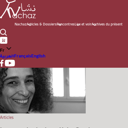
Nachaz
Articles & Dossiers
Rencontres
Lire et voir
Archives du présent
Fr
العربية
Français
English
Articles