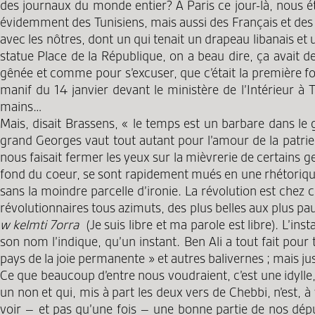
des journaux du monde entier? A Paris ce jour-là, nous étion
évidemment des Tunisiens, mais aussi des Français et des A
avec les nôtres, dont un qui tenait un drapeau libanais et 
statue Place de la République, on a beau dire, ça avait de
gênée et comme pour s’excuser, que c’était la première fois d
manif du 14 janvier devant le ministère de l’Intérieur à
mains…
Mais, disait Brassens, « le temps est un barbare dans le ge
grand Georges vaut tout autant pour l’amour de la patri
nous faisait fermer les yeux sur la mièvrerie de certains ge
fond du coeur, se sont rapidement mués en une rhétorique
sans la moindre parcelle d’ironie. La révolution est chez 
révolutionnaires tous azimuts, des plus belles aux plus pa
w kelmti 7orra
(Je suis libre et ma parole est libre). L’i
son nom l’indique, qu’un instant. Ben Ali a tout fait pour te
pays de la joie permanente » et autres balivernes ; mais ju
Ce que beaucoup d’entre nous voudraient, c’est une idylle,
un non et qui, mis à part les deux vers de Chebbi, n’est,
voir – et pas qu’une fois – une bonne partie de nos déput