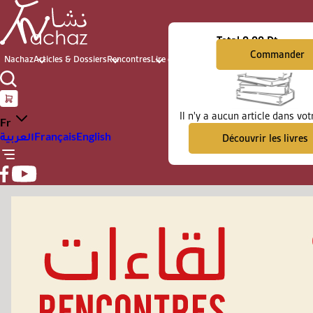
Total
0.00 Dt
Commander
Nachaz
Articles & Dossiers
Rencontres
Lire et voir
Archives du présent
Il n'y a aucun article dans vot
Fr
العربية
Français
English
Découvrir les livres