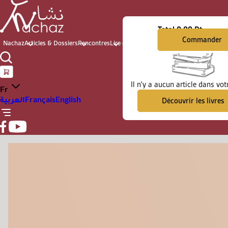
Total
0.00 Dt
Commander
Nachaz
Articles & Dossiers
Rencontres
Lire et voir
Archives du présent
Il n'y a aucun article dans vot
Fr
العربية
Français
English
Découvrir les livres