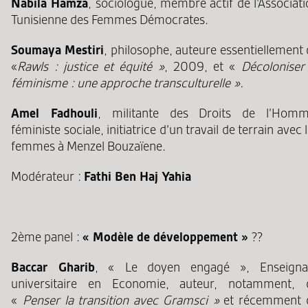
Nabila Hamza
, sociologue, membre actif de l’Associat
Tunisienne des Femmes Démocrates.
Soumaya Mestiri
, philosophe, auteure essentiellement
«
Rawls : justice et équité »
, 2009, et «
Décoloniser 
féminisme : une approche transculturelle ».
Amel Fadhouli
, militante des Droits de l’Homm
féministe sociale, initiatrice d’un travail de terrain avec 
femmes à Menzel Bouzaïene.
Modérateur :
Fathi Ben Haj Yahia
2ème panel :
« Modèle de développement »
??
Baccar Gharib
, « Le doyen engagé », Enseigna
universitaire en Economie, auteur, notamment, 
«
Penser la transition avec Gramsci »
et récemment 