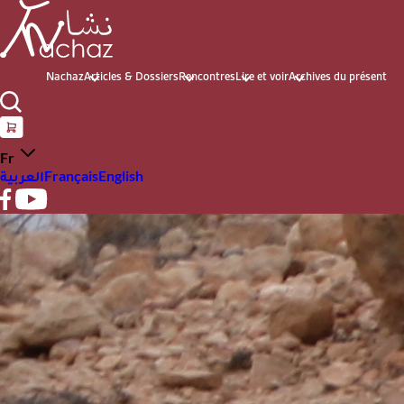
Nachaz
Articles & Dossiers
Rencontres
Lire et voir
Archives du présent
Fr
العربية
Français
English